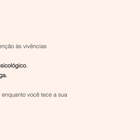
enção às vivências
psicológico.
iga.
r enquanto você tece a sua