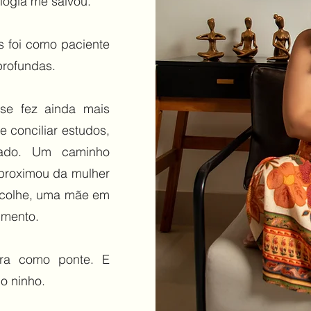
ologia me salvou.
s foi como paciente
profundas.
se fez ainda mais
e conciliar estudos,
dado. Um caminho
aproximou da mulher
 acolhe, uma mãe em
imento.
vra como ponte. E
o ninho.